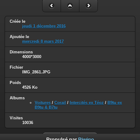
Créée le
jeudi 1 décembre 2016
Ajoutée le
mercredi 8 mars 2017
Dimensions
4000*3000
Fichier
IMG_2861.JPG
Poids
4526 Ko
Albums
Voitures
/
Corail
/
Intercités ex Téoz
/
B9tu ex
B9tu & B7tu
Visites
10036
Propulsé par
Piwigo