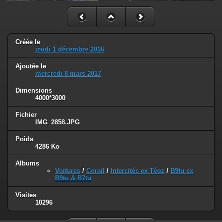
Créée le
jeudi 1 décembre 2016
Ajoutée le
mercredi 8 mars 2017
Dimensions
4000*3000
Fichier
IMG_2858.JPG
Poids
4286 Ko
Albums
Voitures
/
Corail
/
Intercités ex Téoz
/
B9tu ex
B9tu & B7tu
Visites
10296