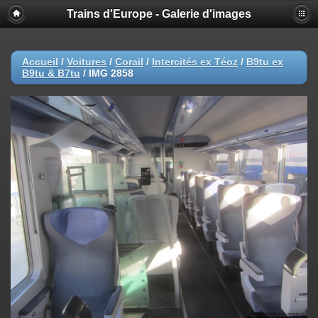
Trains d'Europe - Galerie d'images
Accueil
/
Voitures
/
Corail
/
Intercités ex Téoz
/
B9tu ex
B9tu & B7tu
/
IMG 2858