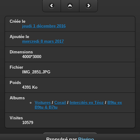
Créée le
jeudi 1 décembre 2016
Ajoutée le
mercredi 8 mars 2017
Dimensions
4000*3000
Fichier
IMG_2851.JPG
Poids
4391 Ko
Albums
Voitures
/
Corail
/
Intercités ex Téoz
/
B9tu ex
B9tu & B7tu
Visites
10579
Propulsé par
Piwigo