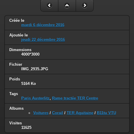
Créée le
mardi 6 décembre 2016
Ajoutée le
jeudi 22 décembre 2016
Dimensions
4000*3000
Fichier
IMG_2935.JPG
Poids
5164 Ko
Tags
Paris Austerlitz
,
Rame tractée TER Centre
Albums
Voitures
/
Corail
/
TER Aquitaine
/
B11tu VTU
Visites
11625