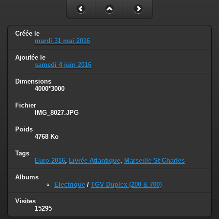
Créée le
mardi 31 mai 2016
Ajoutée le
samedi 4 juin 2016
Dimensions
4000*3000
Fichier
IMG_8027.JPG
Poids
4768 Ko
Tags
Euro 2016
,
Livrée Atlantique
,
Marseille St Charles
Albums
Electrique
/
TGV Duplex (200 & 700)
Visites
15295