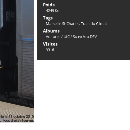
Poids
4249 Ko
Tags
Marseille St Charles
,
Train du Climat
Albums
Voitures
/
UIC
/
Su ex Vru DEV
Visites
9316