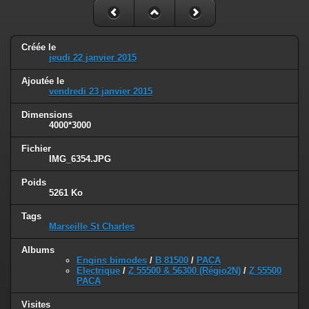
Créée le
jeudi 22 janvier 2015
Ajoutée le
vendredi 23 janvier 2015
Dimensions
4000*3000
Fichier
IMG_6354.JPG
Poids
5261 Ko
Tags
Marseille St Charles
Albums
Engins bimodes
/
B 81500
/
PACA
Electrique
/
Z 55500 & 56300 (Régio2N)
/
Z 55500
PACA
Visites