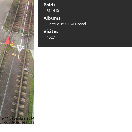
Poids
6114 Ko
Albums
Electrique
/
TGV Postal
Visites
4527