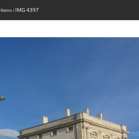
IMG 4397
/
Reims
/