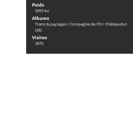
Poids
5955 Ko
Albums
Trains & paysages
/
Compagnie du PO
/
Châteaudun
(28)
Visites
3970