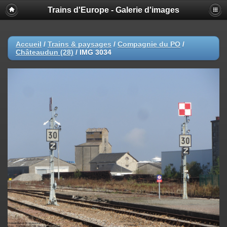
Trains d'Europe - Galerie d'images
Accueil
/
Trains & paysages
/
Compagnie du PO
/
Châteaudun (28)
/
IMG 3034