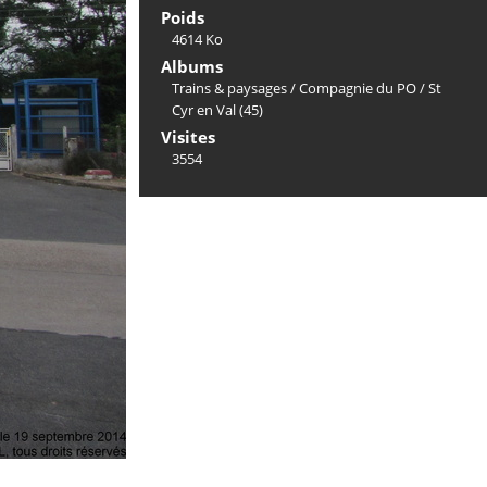
Poids
4614 Ko
Albums
Trains & paysages
/
Compagnie du PO
/
St
Cyr en Val (45)
Visites
3554