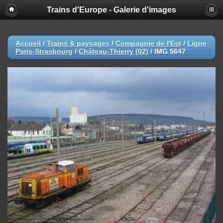
Trains d'Europe - Galerie d'images
Accueil
/
Trains & paysages
/
Compagnie de l'Est
/
Ligne
Paris-Strasbourg
/
Château-Thierry (02)
/
IMG 5647