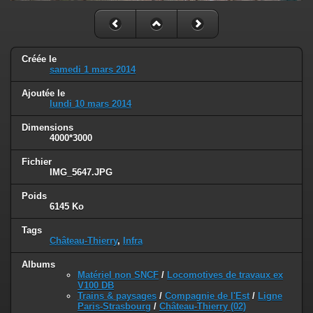
Créée le
samedi 1 mars 2014
Ajoutée le
lundi 10 mars 2014
Dimensions
4000*3000
Fichier
IMG_5647.JPG
Poids
6145 Ko
Tags
Château-Thierry
,
Infra
Albums
Matériel non SNCF
/
Locomotives de travaux ex
V100 DB
Trains & paysages
/
Compagnie de l'Est
/
Ligne
Paris-Strasbourg
/
Château-Thierry (02)