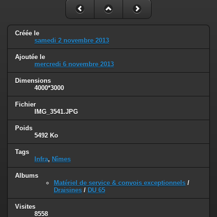
Créée le
samedi 2 novembre 2013
Ajoutée le
mercredi 6 novembre 2013
Dimensions
4000*3000
Fichier
IMG_3541.JPG
Poids
5492 Ko
Tags
Infra
,
Nîmes
Albums
Matériel de service & convois exceptionnels
/
Draisines
/
DU 65
Visites
8558