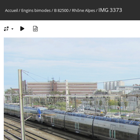
IMG 3373
Accueil
/
Engins bimodes
/
B 82500
/
Rhône Alpes
/