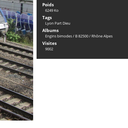
Poids
6249 Ko
Tags
Lyon Part Dieu
Albums
Engins bimodes
/
B 82500
/
Rhône Alpes
Visites
9002