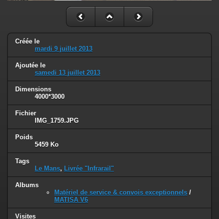
Créée le
mardi 9 juillet 2013
Ajoutée le
samedi 13 juillet 2013
Dimensions
4000*3000
Fichier
IMG_1759.JPG
Poids
5459 Ko
Tags
Le Mans
,
Livrée "Infrarail"
Albums
Matériel de service & convois exceptionnels
/
MATISA V6
Visites