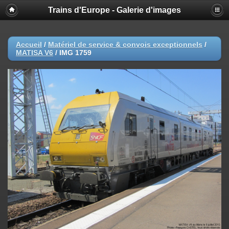
Trains d'Europe - Galerie d'images
Accueil
/
Matériel de service & convois exceptionnels
/
MATISA V6
/
IMG 1759