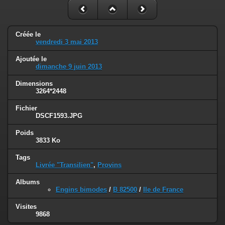
Créée le
vendredi 3 mai 2013
Ajoutée le
dimanche 9 juin 2013
Dimensions
3264*2448
Fichier
DSCF1593.JPG
Poids
3833 Ko
Tags
Livrée "Transilien"
,
Provins
Albums
Engins bimodes
/
B 82500
/
Ile de France
Visites
9868