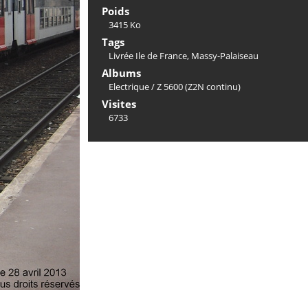
Poids
3415 Ko
Tags
Livrée Ile de France
,
Massy-Palaiseau
Albums
Electrique
/
Z 5600 (Z2N continu)
Visites
6733