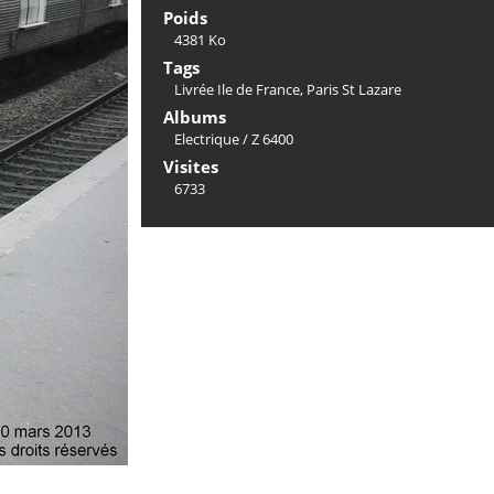
Poids
4381 Ko
Tags
Livrée Ile de France
,
Paris St Lazare
Albums
Electrique
/
Z 6400
Visites
6733