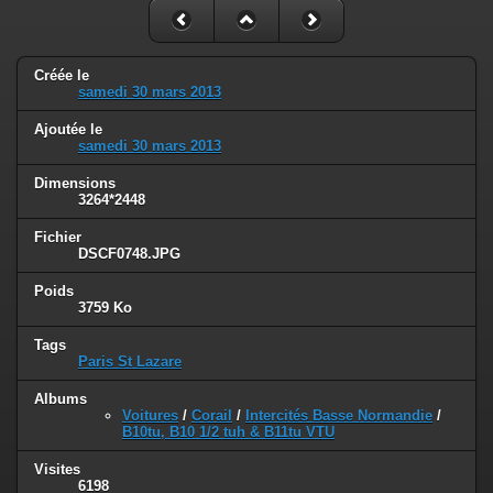
Créée le
samedi 30 mars 2013
Ajoutée le
samedi 30 mars 2013
Dimensions
3264*2448
Fichier
DSCF0748.JPG
Poids
3759 Ko
Tags
Paris St Lazare
Albums
Voitures
/
Corail
/
Intercités Basse Normandie
/
B10tu, B10 1/2 tuh & B11tu VTU
Visites
6198