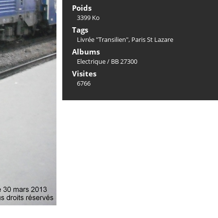
Poids
3399 Ko
Tags
Livrée "Transilien"
,
Paris St Lazare
Albums
Electrique
/
BB 27300
Visites
6766