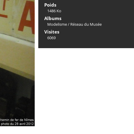
Poids
1486 Ko
Albums
Modelisme
/
Réseau du Musée
Visites
6069