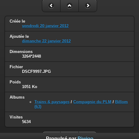
Créée le
vendredi 20 janvier 2012
Ajoutée le
dimanche 22 janvier 2012
Dimensions
3264*2448
Fichier
DSCF9997.JPG
Poids
1051 Ko
Albums
Trains & paysages
/
Compagnie du PLM
/
Billom
(63)
Visites
5634
Propulsé par
Piwigo