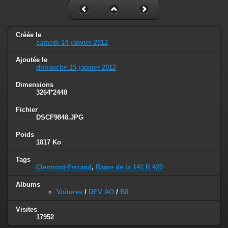
Créée le
samedi 14 janvier 2012
Ajoutée le
dimanche 15 janvier 2012
Dimensions
3264*2448
Fichier
DSCF9848.JPG
Poids
1817 Ko
Tags
Clermont-Ferrand
,
Rame de la 141 R 420
Albums
Voitures
/
DEV AO
/
B8
Visites
17952