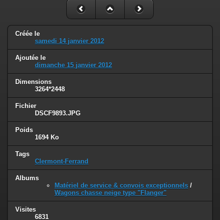
Créée le
samedi 14 janvier 2012
Ajoutée le
dimanche 15 janvier 2012
Dimensions
3264*2448
Fichier
DSCF9893.JPG
Poids
1694 Ko
Tags
Clermont-Ferrand
Albums
Matériel de service & convois exceptionnels
/
Wagons chasse neige type "Flanger"
Visites
6831