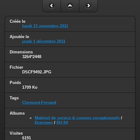
Créée le
lundi 21 novembre 2011
Ajoutée le
jeudi 1 décembre 2011
Dimensions
3264*2448
Fichier
DSCF9492.JPG
Poids
1709 Ko
Tags
Clermont-Ferrand
Albums
Matériel de service & convois exceptionnels
/
Draisines
/
DU 84
Visites
6191