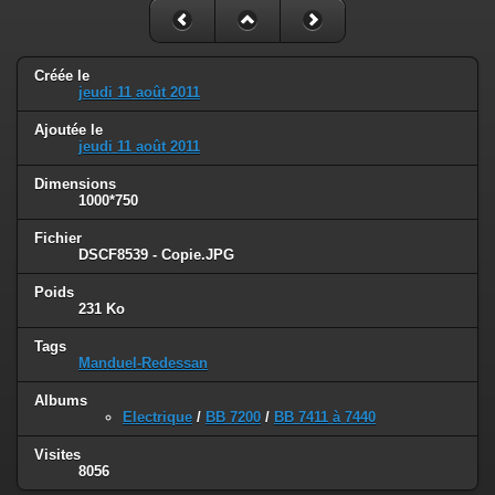
Créée le
jeudi 11 août 2011
Ajoutée le
jeudi 11 août 2011
Dimensions
1000*750
Fichier
DSCF8539 - Copie.JPG
Poids
231 Ko
Tags
Manduel-Redessan
Albums
Electrique
/
BB 7200
/
BB 7411 à 7440
Visites
8056