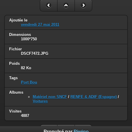
Ajoutée le
vendredi 27 mai 2011
Dimensions
1000*750
Fichier
DSCF7472.JPG
Poids
82 Ko
Tags
Port Bou
Albums
Matériel non SNCF
/
RENFE & ADIF (Espagne)
/
Voitures
Visites
4887
Propulsé par
Piwigo