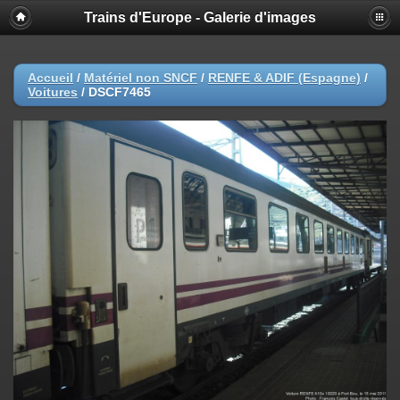
Trains d'Europe - Galerie d'images
Accueil
/
Matériel non SNCF
/
RENFE & ADIF (Espagne)
/
Voitures
/
DSCF7465