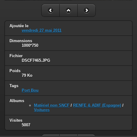
Ajoutée le
vendredi 27 mai 2011
Dimensions
1000*750
Fichier
DSCF7465.JPG
Poids
79 Ko
Tags
Port Bou
Albums
Matériel non SNCF
/
RENFE & ADIF (Espagne)
/
Voitures
Visites
5007