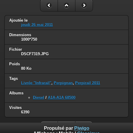
Ajoutée le
jeudi 26 mai 2011
Dimensions
1000*750
Fichier
DSCF7319.JPG
Poids
80 Ko
Tags
Livrée "Infrarail"
,
Perpignan
,
Perpirail 2011
Albums
Diesel
/
A1A-A1A 68500
Visites
6390
Propulsé par
Piwigo