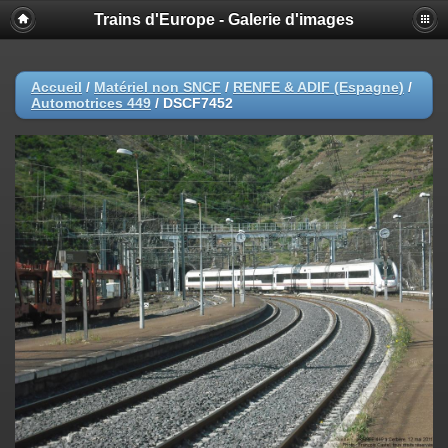
Trains d'Europe - Galerie d'images
Accueil
/
Matériel non SNCF
/
RENFE & ADIF (Espagne)
/
Automotrices 449
/
DSCF7452