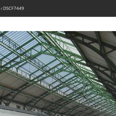
DSCF7449
9
/