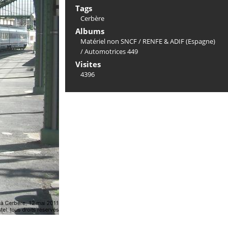
Tags
Cerbère
Albums
Matériel non SNCF
/
RENFE & ADIF (Espagne)
/
Automotrices 449
Visites
4396