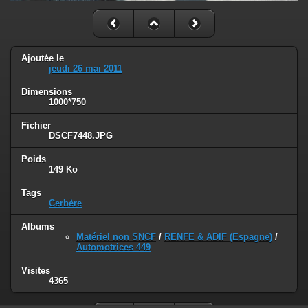
Ajoutée le
jeudi 26 mai 2011
Dimensions
1000*750
Fichier
DSCF7448.JPG
Poids
149 Ko
Tags
Cerbère
Albums
Matériel non SNCF
/
RENFE & ADIF (Espagne)
/
Automotrices 449
Visites
4365