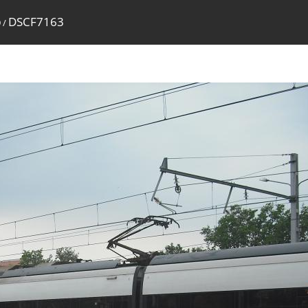
DSCF7163
9
/