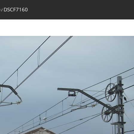
DSCF7160
9
/