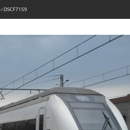
DSCF7159
9
/