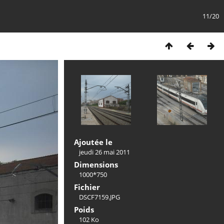
11/20
Ajoutée le
jeudi 26 mai 2011
Dimensions
1000*750
Fichier
DSCF7159.JPG
Poids
102 Ko