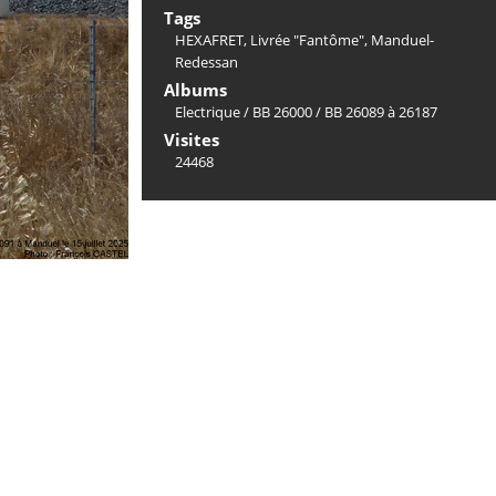
Tags
HEXAFRET
,
Livrée "Fantôme"
,
Manduel-
Redessan
Albums
Electrique
/
BB 26000
/
BB 26089 à 26187
Visites
24468