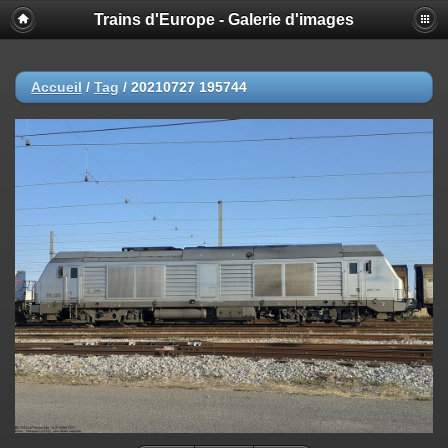
Trains d'Europe - Galerie d'images
Accueil
/
Tag
/
20210727 195744