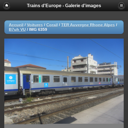
Trains d'Europe - Galerie d'images
Accueil
/
Voitures
/
Corail
/
TER Auvergne Rhone Alpes
/
B7uh VU
/
IMG 6359