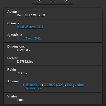
Auteur
Rémi DURRMEYER
Créée le
jeudi 28 avril 2011
Ajoutée le
lundi 2 mai 2011
Dimensions
1024*683
Fichier
Z 27892.jpg
Poids
393 Ko
Albums
Electrique
/
Z 27500 (ZGC)
/
Languedoc
Roussillon
Visites
9188