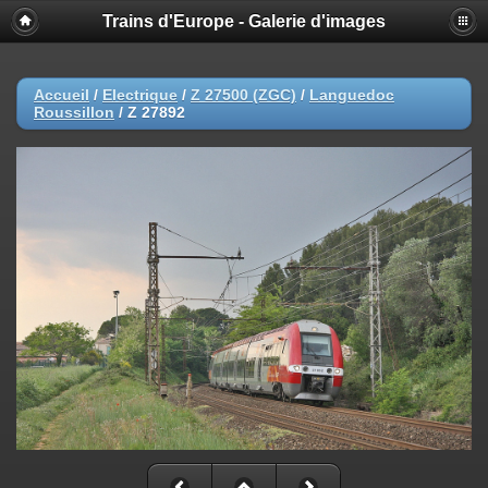
Trains d'Europe - Galerie d'images
Accueil
/
Electrique
/
Z 27500 (ZGC)
/
Languedoc
Roussillon
/
Z 27892