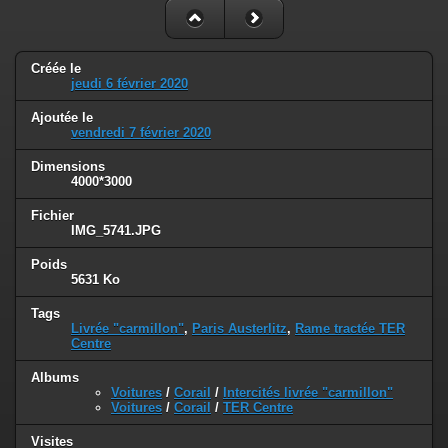
Créée le
jeudi 6 février 2020
Ajoutée le
vendredi 7 février 2020
Dimensions
4000*3000
Fichier
IMG_5741.JPG
Poids
5631 Ko
Tags
Livrée "carmillon"
,
Paris Austerlitz
,
Rame tractée TER
Centre
Albums
Voitures
/
Corail
/
Intercités livrée "carmillon"
Voitures
/
Corail
/
TER Centre
Visites