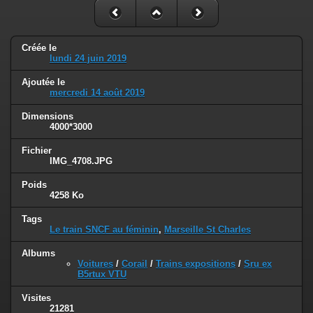
Créée le
lundi 24 juin 2019
Ajoutée le
mercredi 14 août 2019
Dimensions
4000*3000
Fichier
IMG_4708.JPG
Poids
4258 Ko
Tags
Le train SNCF au féminin
,
Marseille St Charles
Albums
Voitures
/
Corail
/
Trains expositions
/
Sru ex
B5rtux VTU
Visites
21281