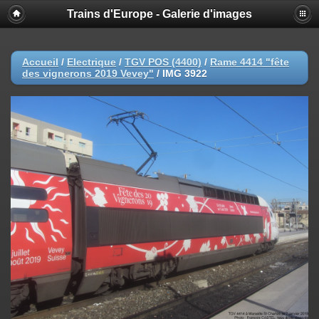
Trains d'Europe - Galerie d'images
Accueil
/
Electrique
/
TGV POS (4400)
/
Rame 4414 "fête
des vignerons 2019 Vevey"
/
IMG 3922