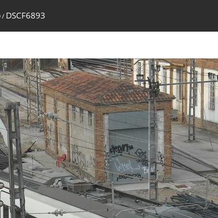
DSCF6893
9
/