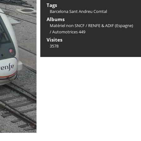
Tags
Barcelona Sant Andreu Comtal
Albums
Matériel non SNCF
/
RENFE & ADIF (Espagne)
/
Automotrices 449
Visites
3578