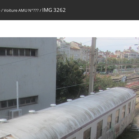
IMG 3262
e
/
Voiture AMU N°???
/