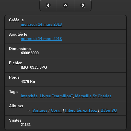
Créée le
mercredi 14 mars 2018
Ajoutée le
mercredi 14 mars 2018
Dimensions
4000*3000
Fichier
IMG_0935.JPG
Poids
4379 Ko
Tags
Intercités
,
Livrée "carmillon"
,
Marseille St Charles
Albums
Voitures
/
Corail
/
Intercités ex Téoz
/
B3Su VU
Visites
21131