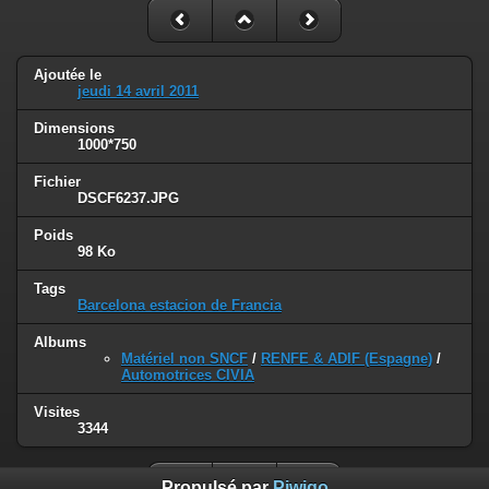
Ajoutée le
jeudi 14 avril 2011
Dimensions
1000*750
Fichier
DSCF6237.JPG
Poids
98 Ko
Tags
Barcelona estacion de Francia
Albums
Matériel non SNCF
/
RENFE & ADIF (Espagne)
/
Automotrices CIVIA
Visites
3344
Propulsé par
Piwigo