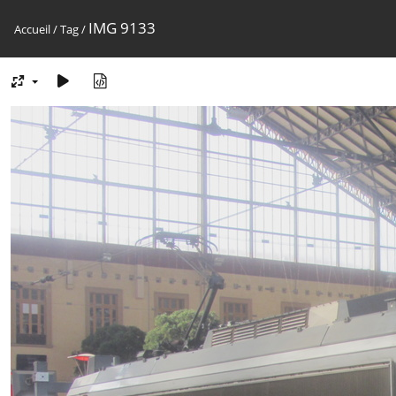
IMG 9133
Accueil
/
Tag
/