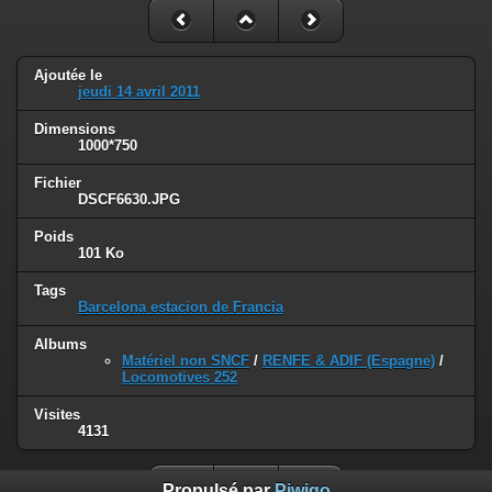
Ajoutée le
jeudi 14 avril 2011
Dimensions
1000*750
Fichier
DSCF6630.JPG
Poids
101 Ko
Tags
Barcelona estacion de Francia
Albums
Matériel non SNCF
/
RENFE & ADIF (Espagne)
/
Locomotives 252
Visites
4131
Propulsé par
Piwigo