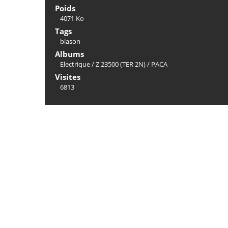
Poids
4071 Ko
Tags
blason
Albums
Electrique
/
Z 23500 (TER 2N)
/
PACA
Visites
6813